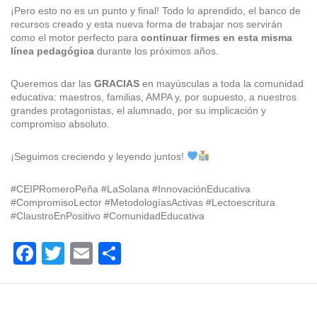
¡Pero esto no es un punto y final! Todo lo aprendido, el banco de
recursos creado y esta nueva forma de trabajar nos servirán
como el motor perfecto para
continuar firmes en esta misma
línea pedagógica
durante los próximos años.
Queremos dar las
GRACIAS
en mayúsculas a toda la comunidad
educativa: maestros, familias, AMPA y, por supuesto, a nuestros
grandes protagonistas, el alumnado, por su implicación y
compromiso absoluto.
¡Seguimos creciendo y leyendo juntos!
#CEIPRomeroPeña #LaSolana #InnovaciónEducativa
#CompromisoLector #MetodologíasActivas #Lectoescritura
#ClaustroEnPositivo #ComunidadEducativa
Fa
T
E
C
ce
wi
m
o
bo
tte
ail
m