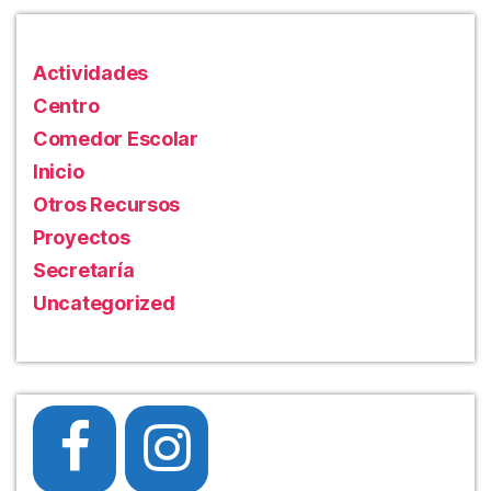
ok
r
pa
rti
r
Actividades
Centro
Comedor Escolar
Inicio
Otros Recursos
Proyectos
Secretaría
Uncategorized