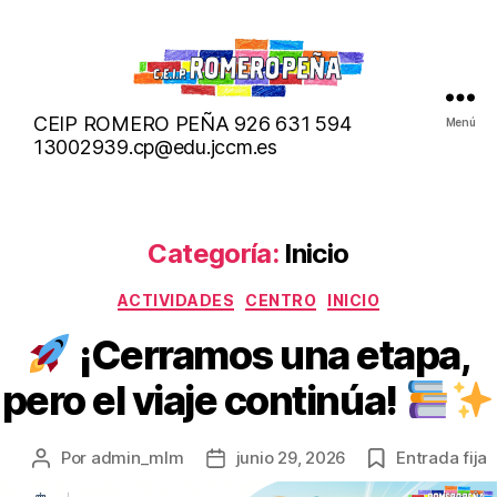
micoleromero.org
CEIP ROMERO PEÑA 926 631 594
Menú
13002939.cp@edu.jccm.es
Categoría:
Inicio
Categorías
ACTIVIDADES
CENTRO
INICIO
¡Cerramos una etapa,
pero el viaje continúa!
Por
admin_mlm
junio 29, 2026
Entrada fija
Autor
Fecha
de
de