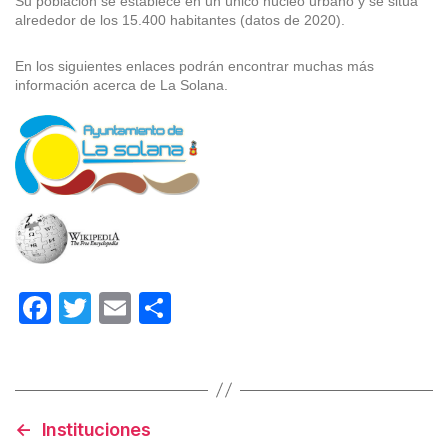
Su población se establece en un único núcleo urbano y se sitúa
alrededor de los 15.400 habitantes (datos de 2020).
En los siguientes enlaces podrán encontrar muchas más
información acerca de La Solana.
Fa
T
E
C
ce
wi
m
o
bo
tte
ail
m
ok
r
pa
rti
←
Instituciones